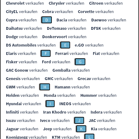
Chevrolet
verkaufen
Chrysler
verkaufen
Citroen
verkaufen
CityEL
verkaufen
Cobra
verkaufen
Corvette
verkaufen
Cupra
verkaufen
D
Dacia
verkaufen
Daewoo
verkaufen
Daihatsu
verkaufen
DeTomaso
verkaufen
DFSK
verkaufen
Dodge
verkaufen
Donkervoort
verkaufen
DS Automobiles
verkaufen
E
e.GO
verkaufen
Elaris
verkaufen
F
Ferrari
verkaufen
Fiat
verkaufen
Fisker
verkaufen
Ford
verkaufen
G
GAC Gonow
verkaufen
Gemballa
verkaufen
Genesis
verkaufen
GMC
verkaufen
Grecav
verkaufen
GWM
verkaufen
H
Hamann
verkaufen
Holden
verkaufen
Honda
verkaufen
Hummer
verkaufen
Hyundai
verkaufen
I
INEOS
verkaufen
Infiniti
verkaufen
Iran Khodro
verkaufen
Isdera
verkaufen
Isuzu
verkaufen
Iveco
verkaufen
J
JAC
verkaufen
Jaguar
verkaufen
Jeep
verkaufen
K
Kia
verkaufen
Koenigsegg
verkaufen
KTM
verkaufen
L