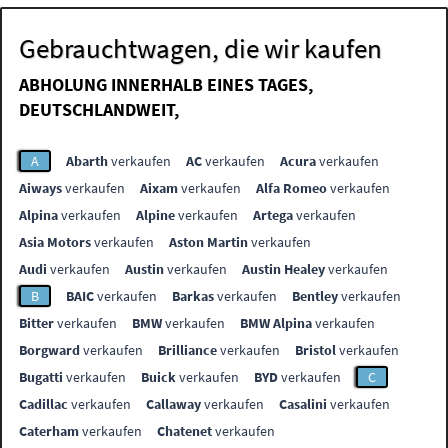
Gebrauchtwagen, die wir kaufen
ABHOLUNG INNERHALB EINES TAGES,
DEUTSCHLANDWEIT,
A
Abarth
verkaufen
AC
verkaufen
Acura
verkaufen
Aiways
verkaufen
Aixam
verkaufen
Alfa Romeo
verkaufen
Alpina
verkaufen
Alpine
verkaufen
Artega
verkaufen
Asia Motors
verkaufen
Aston Martin
verkaufen
Audi
verkaufen
Austin
verkaufen
Austin Healey
verkaufen
B
BAIC
verkaufen
Barkas
verkaufen
Bentley
verkaufen
Bitter
verkaufen
BMW
verkaufen
BMW Alpina
verkaufen
Borgward
verkaufen
Brilliance
verkaufen
Bristol
verkaufen
Bugatti
verkaufen
Buick
verkaufen
BYD
verkaufen
C
Cadillac
verkaufen
Callaway
verkaufen
Casalini
verkaufen
Caterham
verkaufen
Chatenet
verkaufen