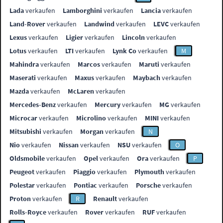
Lada
verkaufen
Lamborghini
verkaufen
Lancia
verkaufen
Land-Rover
verkaufen
Landwind
verkaufen
LEVC
verkaufen
Lexus
verkaufen
Ligier
verkaufen
Lincoln
verkaufen
Lotus
verkaufen
LTI
verkaufen
Lynk Co
verkaufen
M
Mahindra
verkaufen
Marcos
verkaufen
Maruti
verkaufen
Maserati
verkaufen
Maxus
verkaufen
Maybach
verkaufen
Mazda
verkaufen
McLaren
verkaufen
Mercedes-Benz
verkaufen
Mercury
verkaufen
MG
verkaufen
Microcar
verkaufen
Microlino
verkaufen
MINI
verkaufen
Mitsubishi
verkaufen
Morgan
verkaufen
N
Nio
verkaufen
Nissan
verkaufen
NSU
verkaufen
O
Oldsmobile
verkaufen
Opel
verkaufen
Ora
verkaufen
P
Peugeot
verkaufen
Piaggio
verkaufen
Plymouth
verkaufen
Polestar
verkaufen
Pontiac
verkaufen
Porsche
verkaufen
Proton
verkaufen
R
Renault
verkaufen
Rolls-Royce
verkaufen
Rover
verkaufen
RUF
verkaufen