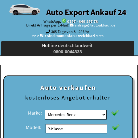
Auto Export Ankauf 24
WhatsApp:
0157 - 849 157 78
Direkt Anfrage per E-Mail:
anfrage@autoabkauf.de
365 Tage von 8 - 22 Uhr
>> > Wir sind momentan erreichbar! < <<
Hotline deutschlandweit:
0800-0044333
Auto verkaufen
kostenloses
Angebot erhalten
Marke:
Modell: