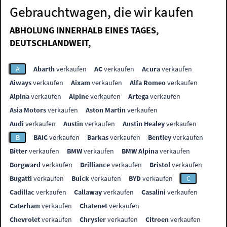
Gebrauchtwagen, die wir kaufen
ABHOLUNG INNERHALB EINES TAGES,
DEUTSCHLANDWEIT,
A
Abarth
verkaufen
AC
verkaufen
Acura
verkaufen
Aiways
verkaufen
Aixam
verkaufen
Alfa Romeo
verkaufen
Alpina
verkaufen
Alpine
verkaufen
Artega
verkaufen
Asia Motors
verkaufen
Aston Martin
verkaufen
Audi
verkaufen
Austin
verkaufen
Austin Healey
verkaufen
B
BAIC
verkaufen
Barkas
verkaufen
Bentley
verkaufen
Bitter
verkaufen
BMW
verkaufen
BMW Alpina
verkaufen
Borgward
verkaufen
Brilliance
verkaufen
Bristol
verkaufen
Bugatti
verkaufen
Buick
verkaufen
BYD
verkaufen
C
Cadillac
verkaufen
Callaway
verkaufen
Casalini
verkaufen
Caterham
verkaufen
Chatenet
verkaufen
Chevrolet
verkaufen
Chrysler
verkaufen
Citroen
verkaufen