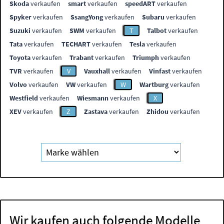
Skoda
verkaufen
smart
verkaufen
speedART
verkaufen
Spyker
verkaufen
SsangYong
verkaufen
Subaru
verkaufen
Suzuki
verkaufen
SWM
verkaufen
T
Talbot
verkaufen
Tata
verkaufen
TECHART
verkaufen
Tesla
verkaufen
Toyota
verkaufen
Trabant
verkaufen
Triumph
verkaufen
TVR
verkaufen
V
Vauxhall
verkaufen
Vinfast
verkaufen
Volvo
verkaufen
VW
verkaufen
W
Wartburg
verkaufen
Westfield
verkaufen
Wiesmann
verkaufen
X
XEV
verkaufen
Z
Zastava
verkaufen
Zhidou
verkaufen
Wir kaufen auch folgende Modelle