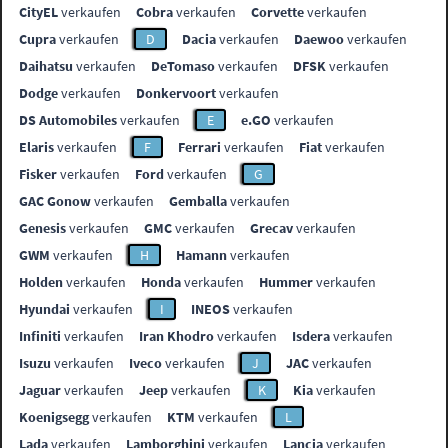
CityEL
verkaufen
Cobra
verkaufen
Corvette
verkaufen
Cupra
verkaufen
D
Dacia
verkaufen
Daewoo
verkaufen
Daihatsu
verkaufen
DeTomaso
verkaufen
DFSK
verkaufen
Dodge
verkaufen
Donkervoort
verkaufen
DS Automobiles
verkaufen
E
e.GO
verkaufen
Elaris
verkaufen
F
Ferrari
verkaufen
Fiat
verkaufen
Fisker
verkaufen
Ford
verkaufen
G
GAC Gonow
verkaufen
Gemballa
verkaufen
Genesis
verkaufen
GMC
verkaufen
Grecav
verkaufen
GWM
verkaufen
H
Hamann
verkaufen
Holden
verkaufen
Honda
verkaufen
Hummer
verkaufen
Hyundai
verkaufen
I
INEOS
verkaufen
Infiniti
verkaufen
Iran Khodro
verkaufen
Isdera
verkaufen
Isuzu
verkaufen
Iveco
verkaufen
J
JAC
verkaufen
Jaguar
verkaufen
Jeep
verkaufen
K
Kia
verkaufen
Koenigsegg
verkaufen
KTM
verkaufen
L
Lada
verkaufen
Lamborghini
verkaufen
Lancia
verkaufen