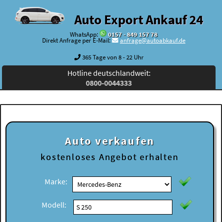
Auto Export Ankauf 24
WhatsApp:
0157 - 849 157 78
Direkt Anfrage per E-Mail:
anfrage@autoabkauf.de
365 Tage von 8 - 22 Uhr
Hotline deutschlandweit:
0800-0044333
Auto verkaufen
kostenloses
Angebot erhalten
Marke:
Modell: