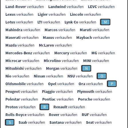
Land-Rover
verkaufen
Landwind
verkaufen
LEVC
verkaufen
Lexus
verkaufen
Ligier
verkaufen
Lincoln
verkaufen
Lotus
verkaufen
LTI
verkaufen
Lynk Co
verkaufen
M
Mahindra
verkaufen
Marcos
verkaufen
Maruti
verkaufen
Maserati
verkaufen
Maxus
verkaufen
Maybach
verkaufen
Mazda
verkaufen
McLaren
verkaufen
Mercedes-Benz
verkaufen
Mercury
verkaufen
MG
verkaufen
Microcar
verkaufen
Microlino
verkaufen
MINI
verkaufen
Mitsubishi
verkaufen
Morgan
verkaufen
N
Nio
verkaufen
Nissan
verkaufen
NSU
verkaufen
O
Oldsmobile
verkaufen
Opel
verkaufen
Ora
verkaufen
P
Peugeot
verkaufen
Piaggio
verkaufen
Plymouth
verkaufen
Polestar
verkaufen
Pontiac
verkaufen
Porsche
verkaufen
Proton
verkaufen
R
Renault
verkaufen
Rolls-Royce
verkaufen
Rover
verkaufen
RUF
verkaufen
S
Saab
verkaufen
Santana
verkaufen
Seat
verkaufen