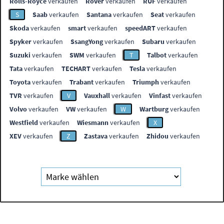
Rolls-Royce
verkaufen
Rover
verkaufen
RUF
verkaufen
S
Saab
verkaufen
Santana
verkaufen
Seat
verkaufen
Skoda
verkaufen
smart
verkaufen
speedART
verkaufen
Spyker
verkaufen
SsangYong
verkaufen
Subaru
verkaufen
Suzuki
verkaufen
SWM
verkaufen
T
Talbot
verkaufen
Tata
verkaufen
TECHART
verkaufen
Tesla
verkaufen
Toyota
verkaufen
Trabant
verkaufen
Triumph
verkaufen
TVR
verkaufen
V
Vauxhall
verkaufen
Vinfast
verkaufen
Volvo
verkaufen
VW
verkaufen
W
Wartburg
verkaufen
Westfield
verkaufen
Wiesmann
verkaufen
X
XEV
verkaufen
Z
Zastava
verkaufen
Zhidou
verkaufen