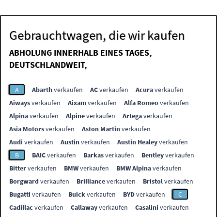
Gebrauchtwagen, die wir kaufen
ABHOLUNG INNERHALB EINES TAGES,
DEUTSCHLANDWEIT,
A
Abarth
verkaufen
AC
verkaufen
Acura
verkaufen
Aiways
verkaufen
Aixam
verkaufen
Alfa Romeo
verkaufen
Alpina
verkaufen
Alpine
verkaufen
Artega
verkaufen
Asia Motors
verkaufen
Aston Martin
verkaufen
Audi
verkaufen
Austin
verkaufen
Austin Healey
verkaufen
B
BAIC
verkaufen
Barkas
verkaufen
Bentley
verkaufen
Bitter
verkaufen
BMW
verkaufen
BMW Alpina
verkaufen
Borgward
verkaufen
Brilliance
verkaufen
Bristol
verkaufen
Bugatti
verkaufen
Buick
verkaufen
BYD
verkaufen
C
Cadillac
verkaufen
Callaway
verkaufen
Casalini
verkaufen