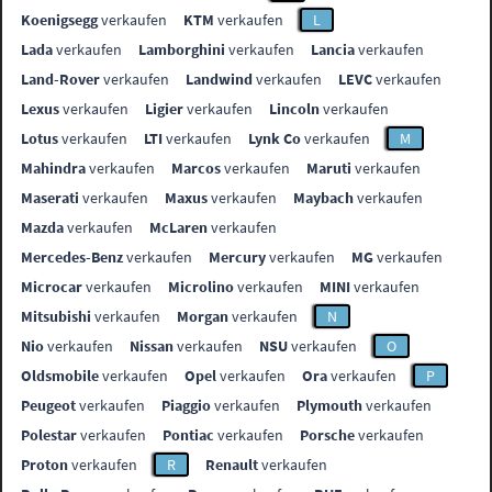
Koenigsegg
verkaufen
KTM
verkaufen
L
Lada
verkaufen
Lamborghini
verkaufen
Lancia
verkaufen
Land-Rover
verkaufen
Landwind
verkaufen
LEVC
verkaufen
Lexus
verkaufen
Ligier
verkaufen
Lincoln
verkaufen
Lotus
verkaufen
LTI
verkaufen
Lynk Co
verkaufen
M
Mahindra
verkaufen
Marcos
verkaufen
Maruti
verkaufen
Maserati
verkaufen
Maxus
verkaufen
Maybach
verkaufen
Mazda
verkaufen
McLaren
verkaufen
Mercedes-Benz
verkaufen
Mercury
verkaufen
MG
verkaufen
Microcar
verkaufen
Microlino
verkaufen
MINI
verkaufen
Mitsubishi
verkaufen
Morgan
verkaufen
N
Nio
verkaufen
Nissan
verkaufen
NSU
verkaufen
O
Oldsmobile
verkaufen
Opel
verkaufen
Ora
verkaufen
P
Peugeot
verkaufen
Piaggio
verkaufen
Plymouth
verkaufen
Polestar
verkaufen
Pontiac
verkaufen
Porsche
verkaufen
Proton
verkaufen
R
Renault
verkaufen