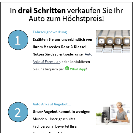
In
drei Schritten
verkaufen Sie Ihr
Auto zum Höchstpreis!
Fahrzeugbewertung...
1
Erzählen Sie uns unverbindlich von
Ihrem Mercedes-Benz B-Klasse!
Nutzen Sie dazu entweder unser
Auto
Ankauf Formular
, oder kontaktieren
Sie uns bequem per
WhatsApp
!
Auto Ankauf Angebot...
2
Unser Angebot kommt in wenigen
Stunden
. Unser geschultes
Fachpersonal bewertet Ihren