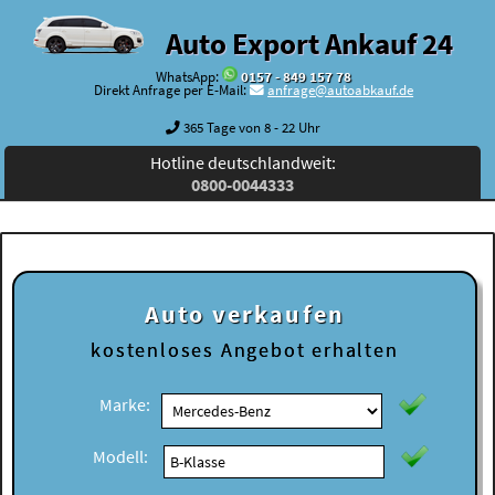
Auto Export Ankauf 24
WhatsApp:
0157 - 849 157 78
Direkt Anfrage per E-Mail:
anfrage@autoabkauf.de
365 Tage von 8 - 22 Uhr
Hotline deutschlandweit:
0800-0044333
Auto verkaufen
kostenloses
Angebot erhalten
Marke:
Modell: