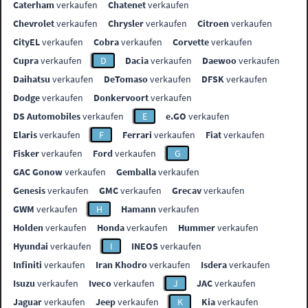
Caterham
verkaufen
Chatenet
verkaufen
Chevrolet
verkaufen
Chrysler
verkaufen
Citroen
verkaufen
CityEL
verkaufen
Cobra
verkaufen
Corvette
verkaufen
Cupra
verkaufen
D
Dacia
verkaufen
Daewoo
verkaufen
Daihatsu
verkaufen
DeTomaso
verkaufen
DFSK
verkaufen
Dodge
verkaufen
Donkervoort
verkaufen
DS Automobiles
verkaufen
E
e.GO
verkaufen
Elaris
verkaufen
F
Ferrari
verkaufen
Fiat
verkaufen
Fisker
verkaufen
Ford
verkaufen
G
GAC Gonow
verkaufen
Gemballa
verkaufen
Genesis
verkaufen
GMC
verkaufen
Grecav
verkaufen
GWM
verkaufen
H
Hamann
verkaufen
Holden
verkaufen
Honda
verkaufen
Hummer
verkaufen
Hyundai
verkaufen
I
INEOS
verkaufen
Infiniti
verkaufen
Iran Khodro
verkaufen
Isdera
verkaufen
Isuzu
verkaufen
Iveco
verkaufen
J
JAC
verkaufen
Jaguar
verkaufen
Jeep
verkaufen
K
Kia
verkaufen