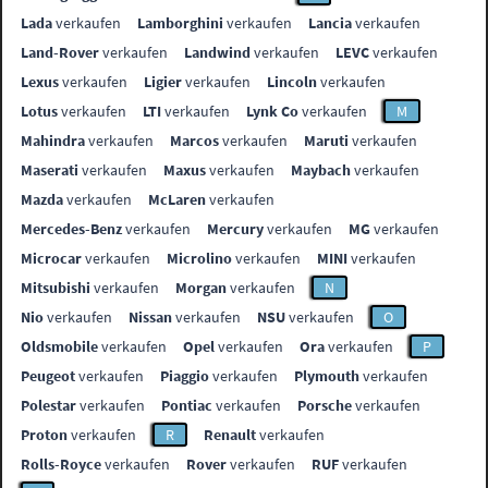
Lada
verkaufen
Lamborghini
verkaufen
Lancia
verkaufen
Land-Rover
verkaufen
Landwind
verkaufen
LEVC
verkaufen
Lexus
verkaufen
Ligier
verkaufen
Lincoln
verkaufen
Lotus
verkaufen
LTI
verkaufen
Lynk Co
verkaufen
M
Mahindra
verkaufen
Marcos
verkaufen
Maruti
verkaufen
Maserati
verkaufen
Maxus
verkaufen
Maybach
verkaufen
Mazda
verkaufen
McLaren
verkaufen
Mercedes-Benz
verkaufen
Mercury
verkaufen
MG
verkaufen
Microcar
verkaufen
Microlino
verkaufen
MINI
verkaufen
Mitsubishi
verkaufen
Morgan
verkaufen
N
Nio
verkaufen
Nissan
verkaufen
NSU
verkaufen
O
Oldsmobile
verkaufen
Opel
verkaufen
Ora
verkaufen
P
Peugeot
verkaufen
Piaggio
verkaufen
Plymouth
verkaufen
Polestar
verkaufen
Pontiac
verkaufen
Porsche
verkaufen
Proton
verkaufen
R
Renault
verkaufen
Rolls-Royce
verkaufen
Rover
verkaufen
RUF
verkaufen