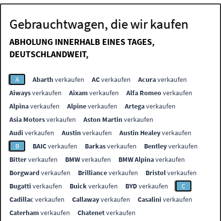
Gebrauchtwagen, die wir kaufen
ABHOLUNG INNERHALB EINES TAGES,
DEUTSCHLANDWEIT,
A
Abarth
verkaufen
AC
verkaufen
Acura
verkaufen
Aiways
verkaufen
Aixam
verkaufen
Alfa Romeo
verkaufen
Alpina
verkaufen
Alpine
verkaufen
Artega
verkaufen
Asia Motors
verkaufen
Aston Martin
verkaufen
Audi
verkaufen
Austin
verkaufen
Austin Healey
verkaufen
B
BAIC
verkaufen
Barkas
verkaufen
Bentley
verkaufen
Bitter
verkaufen
BMW
verkaufen
BMW Alpina
verkaufen
Borgward
verkaufen
Brilliance
verkaufen
Bristol
verkaufen
Bugatti
verkaufen
Buick
verkaufen
BYD
verkaufen
C
Cadillac
verkaufen
Callaway
verkaufen
Casalini
verkaufen
Caterham
verkaufen
Chatenet
verkaufen