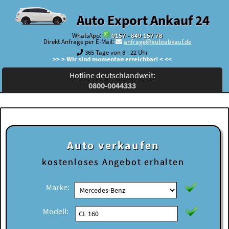
Auto Export Ankauf 24
WhatsApp:
0157 - 849 157 78
Direkt Anfrage per E-Mail:
anfrage@autoabkauf.de
365 Tage von 8 - 22 Uhr
>> > Wir sind momentan erreichbar! < <<
Hotline deutschlandweit:
0800-0044333
Auto verkaufen
kostenloses
Angebot erhalten
Marke:
Modell: