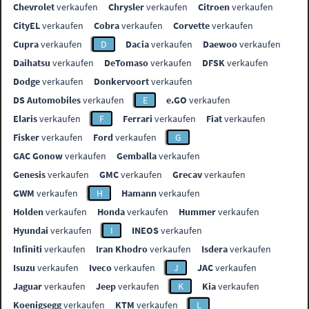
Chevrolet
verkaufen
Chrysler
verkaufen
Citroen
verkaufen
CityEL
verkaufen
Cobra
verkaufen
Corvette
verkaufen
Cupra
verkaufen
D
Dacia
verkaufen
Daewoo
verkaufen
Daihatsu
verkaufen
DeTomaso
verkaufen
DFSK
verkaufen
Dodge
verkaufen
Donkervoort
verkaufen
DS Automobiles
verkaufen
E
e.GO
verkaufen
Elaris
verkaufen
F
Ferrari
verkaufen
Fiat
verkaufen
Fisker
verkaufen
Ford
verkaufen
G
GAC Gonow
verkaufen
Gemballa
verkaufen
Genesis
verkaufen
GMC
verkaufen
Grecav
verkaufen
GWM
verkaufen
H
Hamann
verkaufen
Holden
verkaufen
Honda
verkaufen
Hummer
verkaufen
Hyundai
verkaufen
I
INEOS
verkaufen
Infiniti
verkaufen
Iran Khodro
verkaufen
Isdera
verkaufen
Isuzu
verkaufen
Iveco
verkaufen
J
JAC
verkaufen
Jaguar
verkaufen
Jeep
verkaufen
K
Kia
verkaufen
Koenigsegg
verkaufen
KTM
verkaufen
L