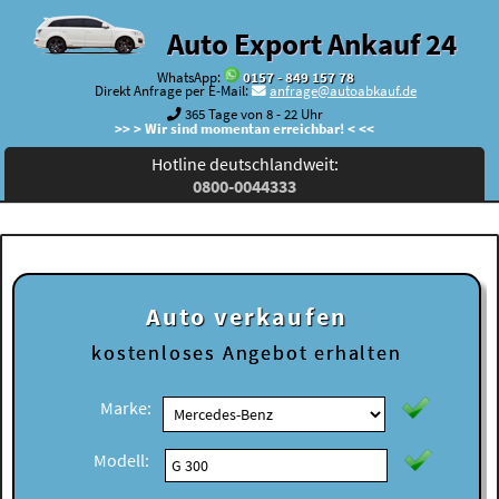
Auto Export Ankauf 24
WhatsApp:
0157 - 849 157 78
Direkt Anfrage per E-Mail:
anfrage@autoabkauf.de
365 Tage von 8 - 22 Uhr
>> > Wir sind momentan erreichbar! < <<
Hotline deutschlandweit:
0800-0044333
Auto verkaufen
kostenloses
Angebot erhalten
Marke:
Modell: