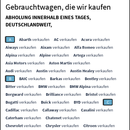
Gebrauchtwagen, die wir kaufen
ABHOLUNG INNERHALB EINES TAGES,
DEUTSCHLANDWEIT,
A
Abarth
verkaufen
AC
verkaufen
Acura
verkaufen
Aiways
verkaufen
Aixam
verkaufen
Alfa Romeo
verkaufen
Alpina
verkaufen
Alpine
verkaufen
Artega
verkaufen
Asia Motors
verkaufen
Aston Martin
verkaufen
Audi
verkaufen
Austin
verkaufen
Austin Healey
verkaufen
B
BAIC
verkaufen
Barkas
verkaufen
Bentley
verkaufen
Bitter
verkaufen
BMW
verkaufen
BMW Alpina
verkaufen
Borgward
verkaufen
Brilliance
verkaufen
Bristol
verkaufen
Bugatti
verkaufen
Buick
verkaufen
BYD
verkaufen
C
Cadillac
verkaufen
Callaway
verkaufen
Casalini
verkaufen
Caterham
verkaufen
Chatenet
verkaufen
Chevrolet
verkaufen
Chrysler
verkaufen
Citroen
verkaufen