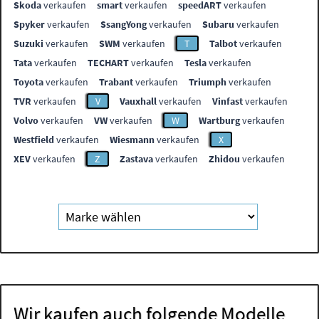
Skoda
verkaufen
smart
verkaufen
speedART
verkaufen
Spyker
verkaufen
SsangYong
verkaufen
Subaru
verkaufen
Suzuki
verkaufen
SWM
verkaufen
T
Talbot
verkaufen
Tata
verkaufen
TECHART
verkaufen
Tesla
verkaufen
Toyota
verkaufen
Trabant
verkaufen
Triumph
verkaufen
TVR
verkaufen
V
Vauxhall
verkaufen
Vinfast
verkaufen
Volvo
verkaufen
VW
verkaufen
W
Wartburg
verkaufen
Westfield
verkaufen
Wiesmann
verkaufen
X
XEV
verkaufen
Z
Zastava
verkaufen
Zhidou
verkaufen
Wir kaufen auch folgende Modelle