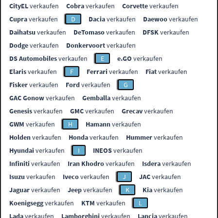
CityEL
verkaufen
Cobra
verkaufen
Corvette
verkaufen
Cupra
verkaufen
D
Dacia
verkaufen
Daewoo
verkaufen
Daihatsu
verkaufen
DeTomaso
verkaufen
DFSK
verkaufen
Dodge
verkaufen
Donkervoort
verkaufen
DS Automobiles
verkaufen
E
e.GO
verkaufen
Elaris
verkaufen
F
Ferrari
verkaufen
Fiat
verkaufen
Fisker
verkaufen
Ford
verkaufen
G
GAC Gonow
verkaufen
Gemballa
verkaufen
Genesis
verkaufen
GMC
verkaufen
Grecav
verkaufen
GWM
verkaufen
H
Hamann
verkaufen
Holden
verkaufen
Honda
verkaufen
Hummer
verkaufen
Hyundai
verkaufen
I
INEOS
verkaufen
Infiniti
verkaufen
Iran Khodro
verkaufen
Isdera
verkaufen
Isuzu
verkaufen
Iveco
verkaufen
J
JAC
verkaufen
Jaguar
verkaufen
Jeep
verkaufen
K
Kia
verkaufen
Koenigsegg
verkaufen
KTM
verkaufen
L
Lada
verkaufen
Lamborghini
verkaufen
Lancia
verkaufen