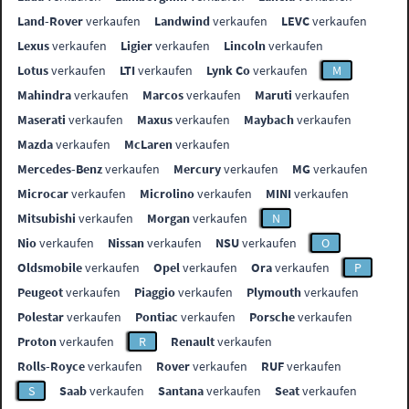
Land-Rover
verkaufen
Landwind
verkaufen
LEVC
verkaufen
Lexus
verkaufen
Ligier
verkaufen
Lincoln
verkaufen
Lotus
verkaufen
LTI
verkaufen
Lynk Co
verkaufen
M
Mahindra
verkaufen
Marcos
verkaufen
Maruti
verkaufen
Maserati
verkaufen
Maxus
verkaufen
Maybach
verkaufen
Mazda
verkaufen
McLaren
verkaufen
Mercedes-Benz
verkaufen
Mercury
verkaufen
MG
verkaufen
Microcar
verkaufen
Microlino
verkaufen
MINI
verkaufen
Mitsubishi
verkaufen
Morgan
verkaufen
N
Nio
verkaufen
Nissan
verkaufen
NSU
verkaufen
O
Oldsmobile
verkaufen
Opel
verkaufen
Ora
verkaufen
P
Peugeot
verkaufen
Piaggio
verkaufen
Plymouth
verkaufen
Polestar
verkaufen
Pontiac
verkaufen
Porsche
verkaufen
Proton
verkaufen
R
Renault
verkaufen
Rolls-Royce
verkaufen
Rover
verkaufen
RUF
verkaufen
S
Saab
verkaufen
Santana
verkaufen
Seat
verkaufen