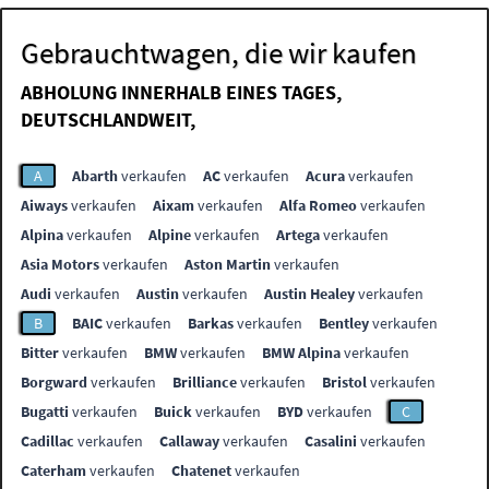
Gebrauchtwagen, die wir kaufen
ABHOLUNG INNERHALB EINES TAGES,
DEUTSCHLANDWEIT,
A
Abarth
verkaufen
AC
verkaufen
Acura
verkaufen
Aiways
verkaufen
Aixam
verkaufen
Alfa Romeo
verkaufen
Alpina
verkaufen
Alpine
verkaufen
Artega
verkaufen
Asia Motors
verkaufen
Aston Martin
verkaufen
Audi
verkaufen
Austin
verkaufen
Austin Healey
verkaufen
B
BAIC
verkaufen
Barkas
verkaufen
Bentley
verkaufen
Bitter
verkaufen
BMW
verkaufen
BMW Alpina
verkaufen
Borgward
verkaufen
Brilliance
verkaufen
Bristol
verkaufen
Bugatti
verkaufen
Buick
verkaufen
BYD
verkaufen
C
Cadillac
verkaufen
Callaway
verkaufen
Casalini
verkaufen
Caterham
verkaufen
Chatenet
verkaufen