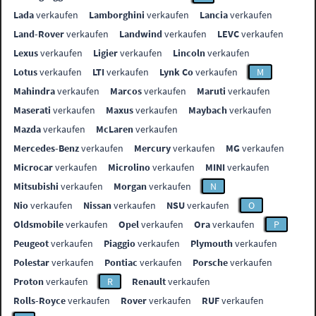
Lada
verkaufen
Lamborghini
verkaufen
Lancia
verkaufen
Land-Rover
verkaufen
Landwind
verkaufen
LEVC
verkaufen
Lexus
verkaufen
Ligier
verkaufen
Lincoln
verkaufen
Lotus
verkaufen
LTI
verkaufen
Lynk Co
verkaufen
M
Mahindra
verkaufen
Marcos
verkaufen
Maruti
verkaufen
Maserati
verkaufen
Maxus
verkaufen
Maybach
verkaufen
Mazda
verkaufen
McLaren
verkaufen
Mercedes-Benz
verkaufen
Mercury
verkaufen
MG
verkaufen
Microcar
verkaufen
Microlino
verkaufen
MINI
verkaufen
Mitsubishi
verkaufen
Morgan
verkaufen
N
Nio
verkaufen
Nissan
verkaufen
NSU
verkaufen
O
Oldsmobile
verkaufen
Opel
verkaufen
Ora
verkaufen
P
Peugeot
verkaufen
Piaggio
verkaufen
Plymouth
verkaufen
Polestar
verkaufen
Pontiac
verkaufen
Porsche
verkaufen
Proton
verkaufen
R
Renault
verkaufen
Rolls-Royce
verkaufen
Rover
verkaufen
RUF
verkaufen