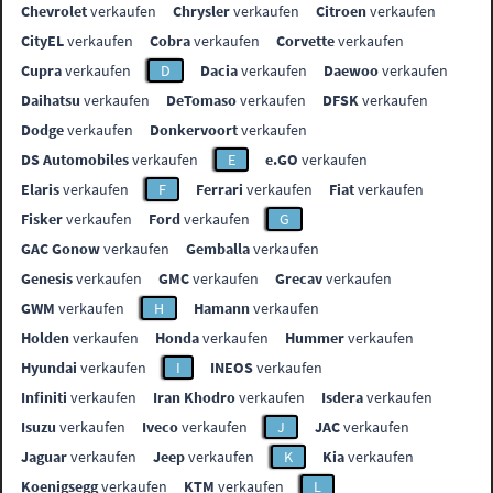
Chevrolet
verkaufen
Chrysler
verkaufen
Citroen
verkaufen
CityEL
verkaufen
Cobra
verkaufen
Corvette
verkaufen
Cupra
verkaufen
D
Dacia
verkaufen
Daewoo
verkaufen
Daihatsu
verkaufen
DeTomaso
verkaufen
DFSK
verkaufen
Dodge
verkaufen
Donkervoort
verkaufen
DS Automobiles
verkaufen
E
e.GO
verkaufen
Elaris
verkaufen
F
Ferrari
verkaufen
Fiat
verkaufen
Fisker
verkaufen
Ford
verkaufen
G
GAC Gonow
verkaufen
Gemballa
verkaufen
Genesis
verkaufen
GMC
verkaufen
Grecav
verkaufen
GWM
verkaufen
H
Hamann
verkaufen
Holden
verkaufen
Honda
verkaufen
Hummer
verkaufen
Hyundai
verkaufen
I
INEOS
verkaufen
Infiniti
verkaufen
Iran Khodro
verkaufen
Isdera
verkaufen
Isuzu
verkaufen
Iveco
verkaufen
J
JAC
verkaufen
Jaguar
verkaufen
Jeep
verkaufen
K
Kia
verkaufen
Koenigsegg
verkaufen
KTM
verkaufen
L