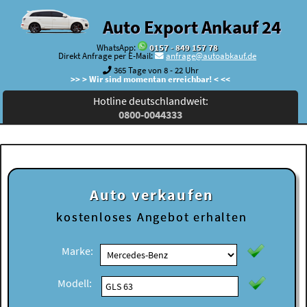
Auto Export Ankauf 24
WhatsApp:
0157 - 849 157 78
Direkt Anfrage per E-Mail:
anfrage@autoabkauf.de
365 Tage von 8 - 22 Uhr
>> > Wir sind momentan erreichbar! < <<
Hotline deutschlandweit:
0800-0044333
Auto verkaufen
kostenloses
Angebot erhalten
Marke:
Modell: